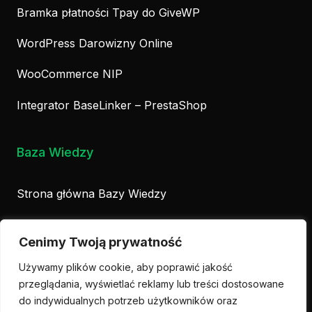
Bramka płatności Tpay do GiveWP
WordPress Darowizny Online
WooCommerce NIP
Integrator BaseLinker – PrestaShop
Baza Wiedzy
Strona główna Bazy Wiedzy
Biznes
Cenimy Twoją prywatność
Poradniki
Używamy plików cookie, aby poprawić jakość
przeglądania, wyświetlać reklamy lub treści dostosowane
Design
do indywidualnych potrzeb użytkowników oraz