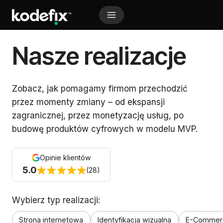
Przejdź
do
treści
A Markdown version of this page is available at https
Nasze realizacje
Zobacz, jak pomagamy firmom przechodzić
przez momenty zmiany – od ekspansji
zagranicznej, przez monetyzację usług, po
budowę produktów cyfrowych w modelu MVP.
Opinie klientów
5.0
(28)
Wybierz typ realizacji:
Strona internetowa
Identyfikacja wizualna
E-Commer