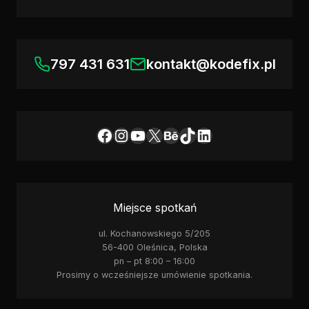
797 431 631
kontakt@kodefix.pl
Facebook
Instagram
YouTube
X
Behance
TikTok
LinkedIn
Miejsce spotkań
ul. Kochanowskiego 5/205
56-400 Oleśnica, Polska
pn – pt 8:00 – 16:00
Prosimy o wcześniejsze umówienie spotkania.