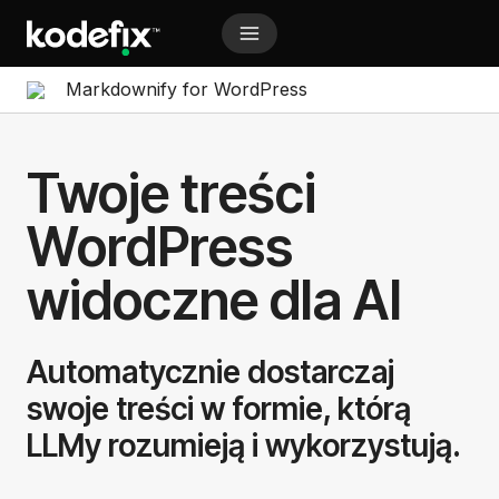
Przejdź
do
treści
A Markdown version of this page is available at https:/
Markdownify for WordPress
Twoje treści
WordPress
widoczne dla AI
Automatycznie dostarczaj
swoje treści w formie, którą
LLMy rozumieją i wykorzystują.