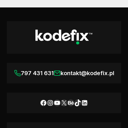
797 431 631
kontakt@kodefix.pl
Facebook
Instagram
YouTube
X
Behance
TikTok
LinkedIn