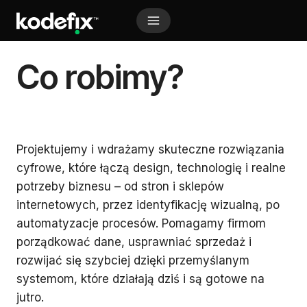
Przejdź
do
treści
A Markdown version of this page is available at https://
Co robimy?
Projektujemy i wdrażamy skuteczne rozwiązania
cyfrowe, które łączą design, technologię i realne
potrzeby biznesu – od stron i sklepów
internetowych, przez identyfikację wizualną, po
automatyzacje procesów. Pomagamy firmom
porządkować dane, usprawniać sprzedaż i
rozwijać się szybciej dzięki przemyślanym
systemom, które działają dziś i są gotowe na
jutro.