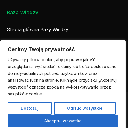
Baza Wiedzy
Strona główna Bazy Wiedzy
Biznes
Cenimy Twoją prywatność
Poradniki
Używamy plików cookie, aby poprawić jakość
przeglądania, wyświetlać reklamy lub treści dostosowane
Design
do indywidualnych potrzeb użytkowników oraz
analizować ruch na stronie. Kliknięcie przycisku „Akceptuj
wszystkie” oznacza zgodę na wykorzystywanie przez
nas plików cookie.
Copyright © 2026 Kodefix. Wszelkie prawa zastrzeżone.
Dostosuj
Odrzuć wszystkie
Polityka prywatności
Wykorzystanie plików cookie
Akceptuj wszystko
Regulamin sklepu Kodefix Store