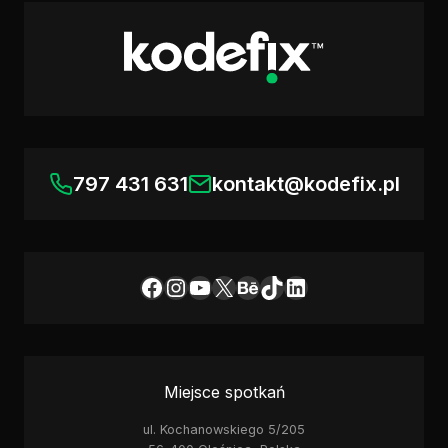
797 431 631
kontakt@kodefix.pl
Facebook
Instagram
YouTube
X
Behance
TikTok
LinkedIn
Miejsce spotkań
ul. Kochanowskiego 5/205