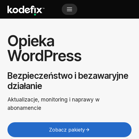
Przejdź
do
treści
A Markdown version of this page is available at https:/
Opieka
WordPress
Bezpieczeństwo i bezawaryjne
działanie
Aktualizacje, monitoring i naprawy w
abonamencie
Zobacz pakiety