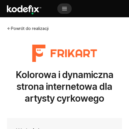
Przejdź
do
treści
Powrót do realizacji
A Markdown version of this page is available at https
Kolorowa i dynamiczna
strona internetowa dla
artysty cyrkowego