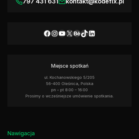
797 431 631
kontakt@kodefix.pl
Facebook
Instagram
YouTube
X
Behance
TikTok
LinkedIn
Miejsce spotkań
ul. Kochanowskiego 5/205
56-400 Oleśnica, Polska
pn – pt 8:00 – 16:00
Prosimy o wcześniejsze umówienie spotkania.
Nawigacja