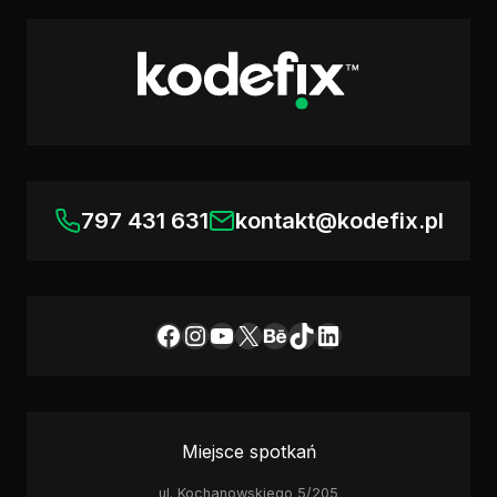
797 431 631
kontakt@kodefix.pl
Facebook
Instagram
YouTube
X
Behance
TikTok
LinkedIn
Miejsce spotkań
ul. Kochanowskiego 5/205