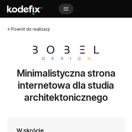
Przejdź
do
treści
Powrót do realizacji
A Markdown version of this page is available at http
Minimalistyczna strona
internetowa dla studia
architektonicznego
W skrócie