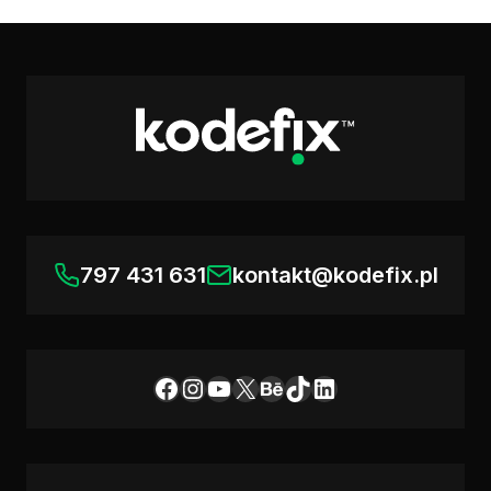
797 431 631
kontakt@kodefix.pl
Facebook
Instagram
YouTube
X
Behance
TikTok
LinkedIn