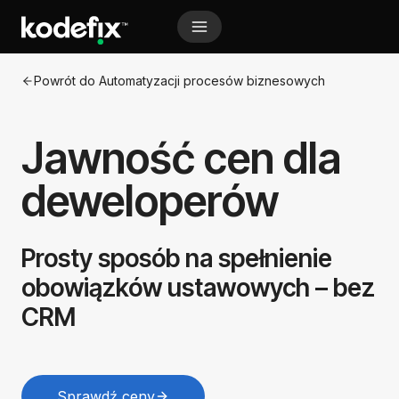
Przejdź
do
treści
A Markdown version of this page is available at https:
Powrót do Automatyzacji procesów biznesowych
Jawność cen dla
deweloperów
Prosty sposób na spełnienie
obowiązków ustawowych – bez
CRM
Sprawdź ceny